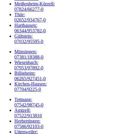
Meißenheim-Kürzell:
07824/66277-0
Thür:
02652/934767-0
Harthausen:
06344/953782-0
Gültstein:
07032/95595-0
Münsingen:
07381/18388-0
Wiesenbach:
07953/97892-0
Billigheim:
06265/927451-0
Kirchen-Hausen:
07704/9225-0
Tettnang:
07542/98745-0
Amtzell:
07522/913816
Herbertingen:
07586/92103-0
Uttenweiler: