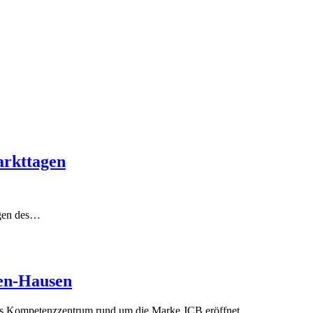
arkttagen
agen des…
en-Hausen
neues Kompetenzzentrum rund um die Marke JCB eröffnet.…