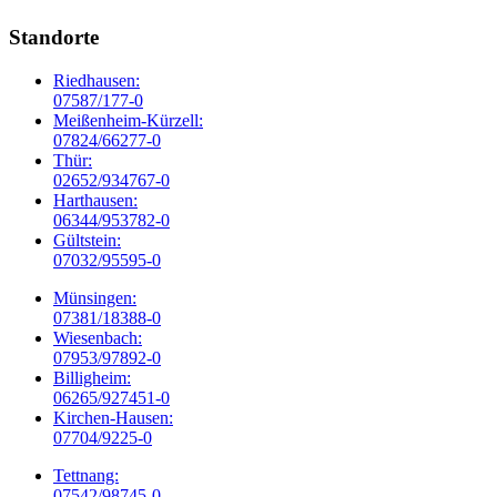
Standorte
Riedhausen:
07587/177-0
Meißenheim-Kürzell:
07824/66277-0
Thür:
02652/934767-0
Harthausen:
06344/953782-0
Gültstein:
07032/95595-0
Münsingen:
07381/18388-0
Wiesenbach:
07953/97892-0
Billigheim:
06265/927451-0
Kirchen-Hausen:
07704/9225-0
Tettnang:
07542/98745-0